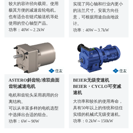
较大的容许径向载荷。使用
实现了同心轴和行业内更小
极其方便的减速齿轮电机。
的法兰尺寸。安装方向任
也有适合在链式输送机等处
意，可根据用途自由地设
使用的空心轴型产品。
计。
功率：40W～2.2kW
功率：40W～3.7kW
ASTERO斜齿轮/准双曲面
BEIER无级变速机
齿轮减速电机
BEIER・CYCLO可变减
速机
电机和齿轮头采用易用的分
大功率和较长的使用寿命，
离结构。
具有50年以上的传统和信任
可以从丰富多样的电机选型
实绩的机械式无级变速机。
中选择出合适的组合。
功率：0.2kW～150kW
功率：6W～90W